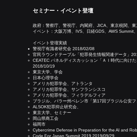
セミナー・イベント登壇
政府：警察庁、警視庁、内閣府、JICA、東京税関、
イベント：大阪万博、IVS、日経GDS、AWS Summit、Mor
イベント登壇実績​​
警視庁有識者研究会 2018/02/08
官民ラウンドテーブル「犯罪発生情報関連データ」2018/
CEATEC パネルディスカッション「ＡＩ時代に向
2018/10/19
東京大学、学会
日本心理学会
アメリカ犯罪学会、アトランタ
アメリカ犯罪学会、サンフランシスコ
アメリカ犯罪学会、フィラデルフィア
ブラジル、パラー州ベレン市「第17回ブラジル公安
ALSOK​犯罪抑止研究会、
東京大学、セミナー
岡山県商工会
福岡市
Cybercrime Defense in Preparation for the AI and Robo
Code For Japan Summit 2019 2019/09/29​