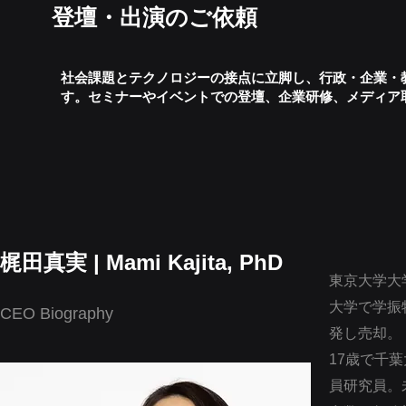
登壇・出演のご依頼
社会課題とテクノロジーの接点に立脚し、行政・企業・
す。セミナーやイベントでの登壇、企業研修、メディア
梶田真実 | Mami Kajita, PhD
東京大学大
大学で学振
CEO Biography
発し売却。トビ
17歳で千
員研究員。