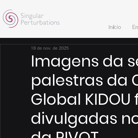
Início
Em
18 de nov. de 2025
Imagens da s
palestras da 
Global KIDOU
divulgadas no
da PIVOT.