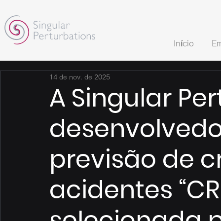
Início
Em
14 de nov. de 2025
A Singular Per
desenvolvedo
previsão de c
acidentes “CRI
selecionada 