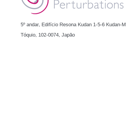
Foi public
“Catálogo de Soluções Digital X”
entrevista 
do Programa das Nações Unidas
de Segura
para o Desenvolvimento (P
Akihabara.
​​5º andar, Edifício Resona Kudan 1-5-6 Kudan-Min
Tóquio, 102-0074, Japão