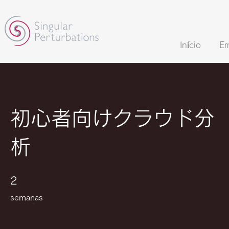
Início
Em
初心者向けクラウド分
析
2 semanas
2
semanas