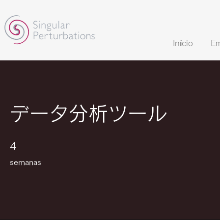
Início
Em
データ分析ツール
4 semanas
4
semanas