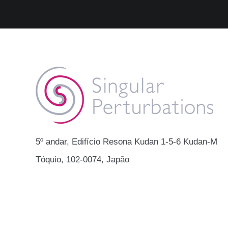
​​5º andar, Edifício Resona Kudan 1-5-6 Kudan-Min
Tóquio, 102-0074, Japão