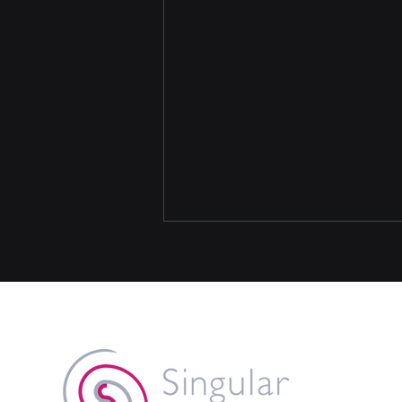
国連開発計画（UNDP）の
「Digital X Solution
Catalogue」にCRIME NABI
株式会社Singular Perturbations
が掲載されました。
の犯罪・事故予測AI「CRIME
NABI」が、国連開発計画
（UNDP）の「Digital X Solution