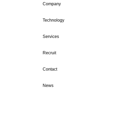
Glo
Company
のインタビュー記事が公開さ
Sing
れました。
役C
た。 当日は、ブラジル、カンボ
Technology
ジア
ア、
Services
など
府
Recruit
Contact
News