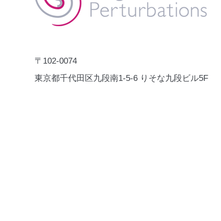
Catalogue」に掲載されました。
Digital X Solution Catalogueは、
Human SecurityやSDGsの推進に
資する実証済みのデジタルソリュ
ーションを、UNDP各国事務所や
各国政府が参照できるグロー
〒102-0074
東京都千代田区九段南1-5-6 りそな九段ビル5F