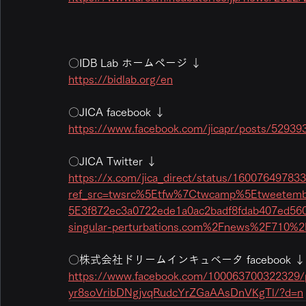
〇IDB Lab ホームページ ↓
https://bidlab.org/en
〇JICA facebook ↓
https://www.facebook.com/jicapr/posts/5293
〇JICA Twitter ↓
https://x.com/jica_direct/status/16007649783
ref_src=twsrc%5Etfw%7Ctwcamp%5Etweete
5E3f872ec3a0722ede1a0ac2badf8fdab407ed5
singular-perturbations.com%2Fnews%2F710%2
〇株式会社ドリームインキュベータ facebook ↓
https://www.facebook.com/10006370032232
yr8soVribDNgjvqRudcYrZGaAAsDnVKgTl/?d=n