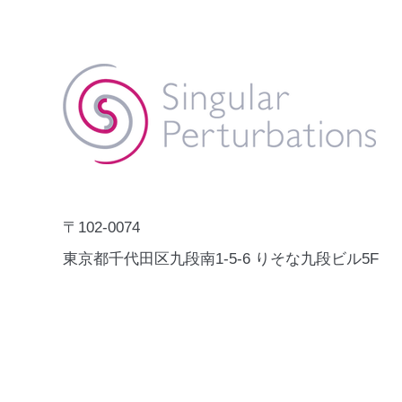
「Digital X Solution
Catalogue」にCRIME NABI
株式会社Singular Perturbations
が掲載されました。
の犯罪・事故予測AI「CRIME
NABI」が、国連開発計画
（UNDP）の「Digital X Solution
秋葉原のA
Catalogue」に掲載されました。
のインタビ
Digital X Solution Catalogueは、
れました。
Human SecurityやSDGsの推進に
資する実証済みのデジタルソリュ
ーションを、UNDP各国事務所や
〒102-0074
各国政府が参照できるグロー
東京都千代田区九段南1-5-6 りそな九段ビル5F