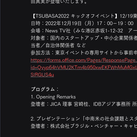
田真実が登壇いたします。
【TSUBASA2022 キックオフイベント】12/
日時：2022年12月19日（月）17：00－19：00
会場：News TV社（みな港区赤坂1-12-32　ア
対象者：国内のスタートアップ・中小企業関係者
当者／自治体関係者 など
参加方法：東京イベントの専用サイトから事前申し込
https://forms.office.com/Pages/ResponsePage
id=Qvyp64hVMU2KTm4b950xwEKFWhMuMGxL
SlRGUS4u
プログラム
：
1. Opening Remarks
登壇者：JICA 理事 宮崎桂、IDBアジア事務所 
2. プレゼンテーション「中南米の社会課題と
登壇者：株式会社ブラジル・ベンチャー・キャピ