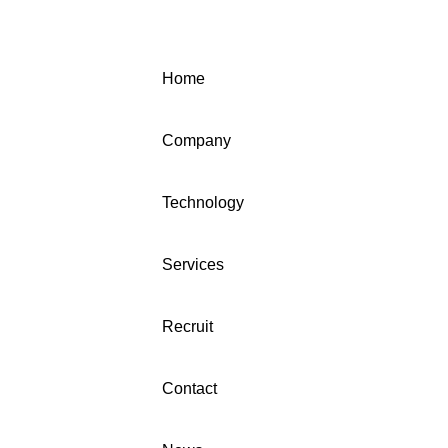
ムに
20
実が
た外
Home
AI
「AI 
秋葉原のAI警備プロジェクト
Glo
Company
のインタビュー記事が公開さ
Sing
れました。
役C
Technology
た。 当日は、ブラジル、カンボ
ジア
ア、
Services
など
府
Recruit
Contact