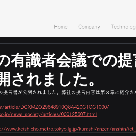
Home
Company
Technolog
の有識者会議での提
開されました。
の提言書が公開されました。弊社の提言内容は第３章に紹介さ
.com/article/DGXMZO29648910Q8A420C1CC1000/
.co.jp/news_society/articles/000125607.html
://www.keishicho.metro.tokyo.lg.jp/kurashi/anzen/anshin/ict