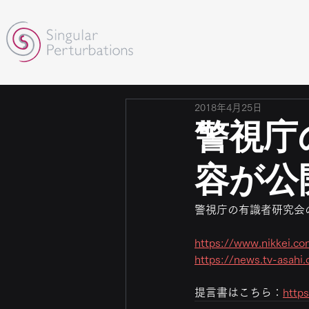
2018年4月25日
警視庁
容が公
警視庁の有識者研究会
https://www.nikkei
https://news.tv-asahi
提言書はこちら：
https