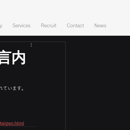
y
Services
Recruit
Contact
News
言内
れています。
_teigen.html