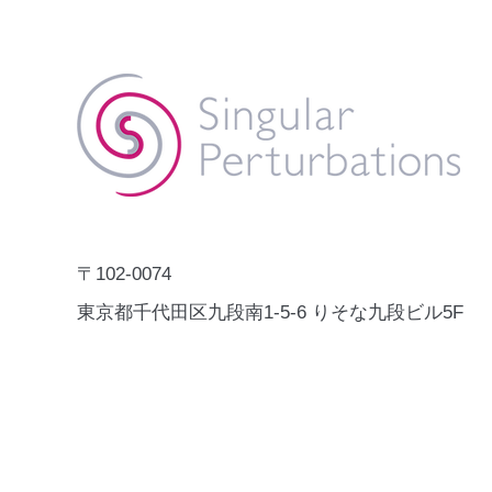
Catalogue」にCRIME NABI
株式会社Singular Perturbations
が掲載されました。
の犯罪・事故予測AI「CRIME
NABI」が、国連開発計画
（UNDP）の「Digital X Solution
Catalogue」に掲載されました。
Digital X Solution Catalogueは、
Human SecurityやSDGsの推進に
資する実証済みのデジタルソリュ
ーションを、UNDP各国事務所や
〒102-0074
各国政府が参照できるグロー
東京都千代田区九段南1-5-6 りそな九段ビル5F