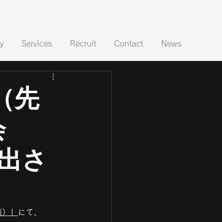
y
Services
Recruit
Contact
News
n（先
会
出さ
会議）」
にて、