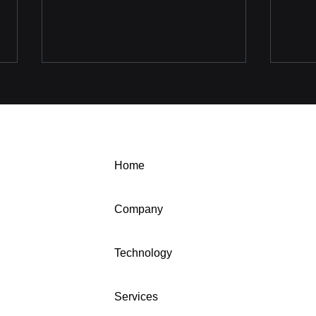
[外
スA
ムに
20
実が
た外
Home
AI
「AI 
秋葉原のAI警備プロジェクト
Glo
Company
のインタビュー記事が公開さ
Sing
れました。
役C
Technology
た。 当日は、ブラジル、カンボ
ジア
ア、
Services
など