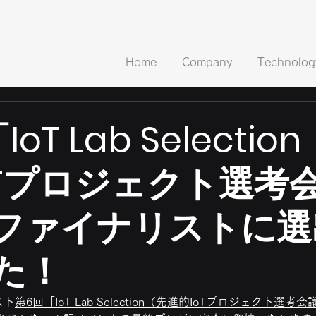
Home
Company
Technolog
oT Lab Selectio
oTプロジェクト選考
ファイナリストに選
た！
スト
第6回「IoT Lab Selection（先進的IoTプロジェクト選考