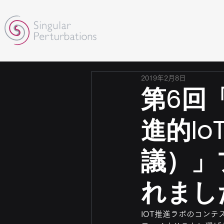
2019年2月8日
第6回「I
進的I
議）」
れまし
IOT推進ラボのコンテ