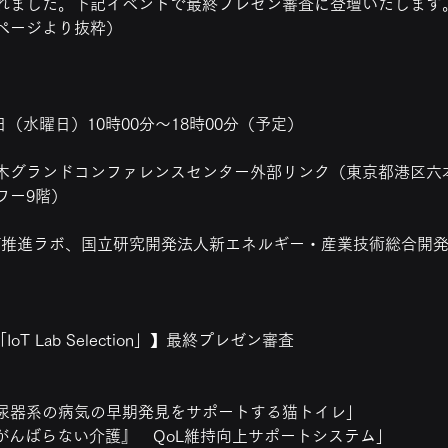
れました。下記イベントで最終プレゼン審査に登壇いたします
ページより抜粋） 
日（水曜日）10時00分～18時00分（予定）
木グランドコンファレンスセンター外部リンク（東京都港区六本木
ワー9階）
oT推進ラボ、国立研究開発法人新エネルギー・産業技術総合開発
oT Lab Selection」】最終プレゼン審査
尿器系の病気の早期発見をサポートする猫トイレ」
「『がんばらない介護』　QoL維持向上サポートシステム」