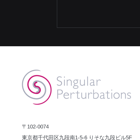
国連開発計画（UNDP）の
「Digital X Solution
Catalogue」にCRIME NABI
株式会社Singular Perturbations
が掲載されました。
の犯罪・事故予測AI「CRIME
NABI」が、国連開発計画
（UNDP）の「Digital X Solution
Catalogue」に掲載されました。
Digital X Solution Catalogueは、
Human SecurityやSDGsの推進に
資する実証済みのデジタルソリュ
ーションを、UNDP各国事務所や
〒102-0074
各国政府が参照できるグロー
東京都千代田区九段南1-5-6 りそな九段ビル5F