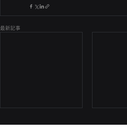
最新記事
国連開発計画（UNDP）の
「Digital X Solution