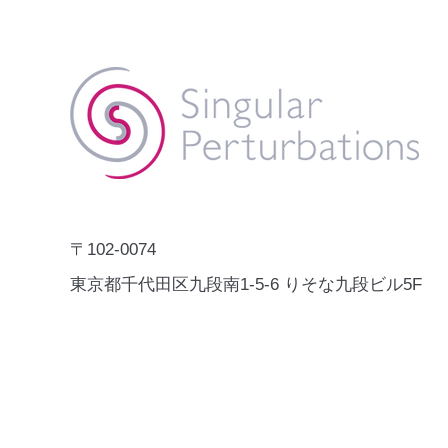
Catalogue」にCRIME NABI
株式会社Singular Perturbations
が掲載されました。
の犯罪・事故予測AI「CRIME
NABI」が、国連開発計画
（UNDP）の「Digital X Solution
秋葉原のA
Catalogue」に掲載されました。
のインタビ
Digital X Solution Catalogueは、
れました。
Human SecurityやSDGsの推進に
資する実証済みのデジタルソリュ
ーションを、UNDP各国事務所や
〒102-0074
各国政府が参照できるグロー
東京都千代田区九段南1-5-6 りそな九段ビル5F