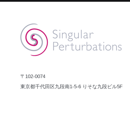
「Digital X Solution
Catalogue」にCRIME NABI
株式会社Singular Perturbations
が掲載されました。
の犯罪・事故予測AI「CRIME
NABI」が、国連開発計画
（UNDP）の「Digital X Solution
秋葉原のA
Catalogue」に掲載されました。
のインタビ
Digital X Solution Catalogueは、
れました。
Human SecurityやSDGsの推進に
資する実証済みのデジタルソリュ
ーションを、UNDP各国事務所や
〒102-0074
各国政府が参照できるグロー
東京都千代田区九段南1-5-6 りそな九段ビル5F