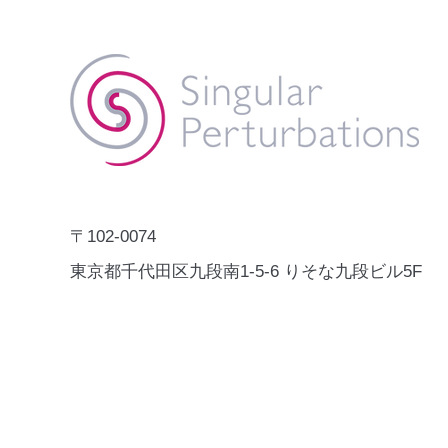
Catalogue」にCRIME NABI
株式会社Singular Perturbations
が掲載されました。
の犯罪・事故予測AI「CRIME
NABI」が、国連開発計画
（UNDP）の「Digital X Solution
秋葉原のA
Catalogue」に掲載されました。
のインタビ
Digital X Solution Catalogueは、
れました。
Human SecurityやSDGsの推進に
資する実証済みのデジタルソリュ
ーションを、UNDP各国事務所や
〒102-0074
各国政府が参照できるグロー
東京都千代田区九段南1-5-6 りそな九段ビル5F