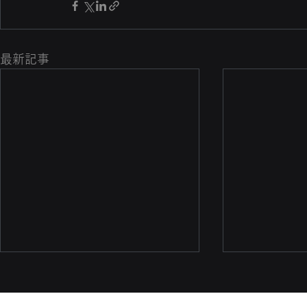
最新記事
国連開発計画（UNDP）の
「Digital X Solution